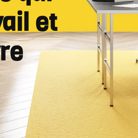
ail et
vre