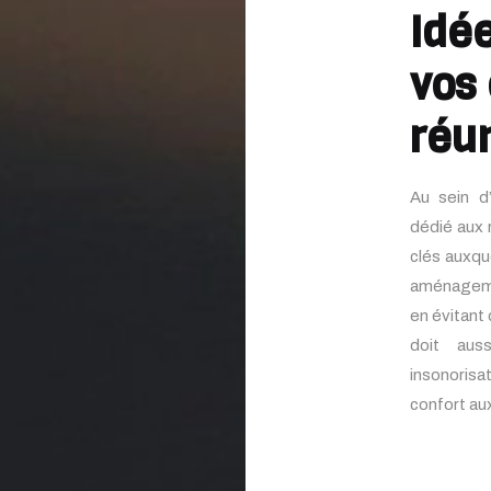
Idé
vos
réu
Au sein d
dédié aux 
clés auxqu
aménagemen
en évitant 
doit aus
insonorisa
confort au