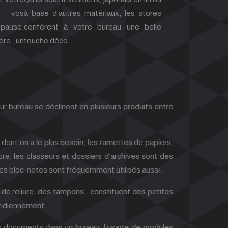
à vos
à base d’autres matériaux, les stores
 pause,
confèrent à votre bureau une belle
dre un
touche déco.
r bureau se déclinent en plusieurs produits entre
t on a le plus besoin, les ramettes de papiers,
re, les classeurs et dossiers d’archives sont des
 bloc-notes sont fréquemment utilisés aussi.
de reliure, des tampons…constituent des petites
idiennement.
es documents dans un bureau, l’usage de modules