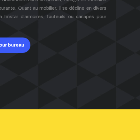
nte. Quant au mobilier, il se décline en divers
’instar d’armoires, fauteuils ou canapés pour
ur bureau