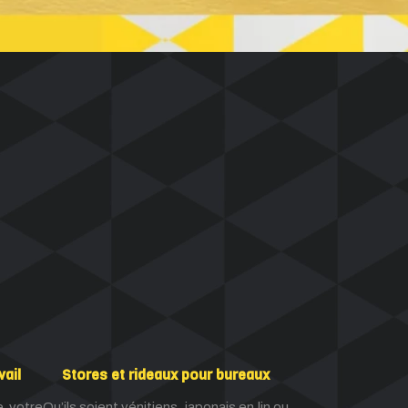
vail
Stores et rideaux pour bureaux
e votre
Qu’ils soient vénitiens, japonais en lin ou