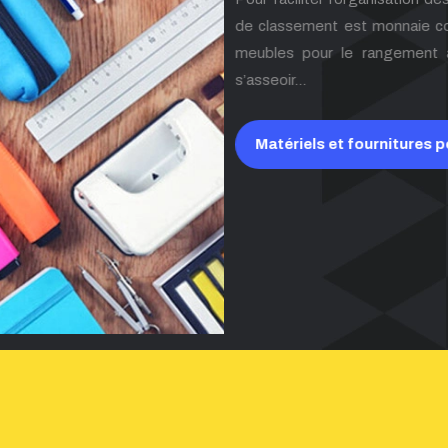
de classement est monnaie coura
meubles pour le rangement à l
s’asseoir…
Matériels et fournitures po