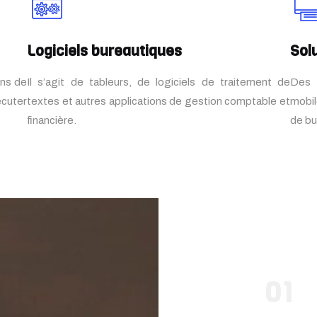
Logiciels bureautiques
Sol
ons de
Il s’agit de tableurs, de logiciels de traitement de
Des 
cuter
textes et autres applications de gestion comptable et
mobil
financière.
de bu
01